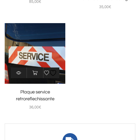
85,00
€
35,00
€
Plaque service
retroreflechissante
36,00
€