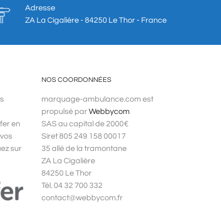
Adresse
ZA La Cigalière - 84250 Le Thor - France
NOS COORDONNÉES
os
marquage-ambulance.com est
r
propulsé par
Webbycom
fer en
SAS au capital de 2000€
 vos
Siret 805 249 158 00017
uez sur
35 allé de la tramontane
ZA La Cigalière
84250 Le Thor
Tél. 04 32 700 332
contact@webbycom.fr