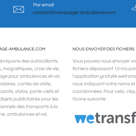
Par email
contact@marquage-ambulance.com
AGE-AMBULANCE.COM
NOUS ENVOYER DES FICHIERS
briquons des autocollants,
Vous pouvez nous envoyer v
s, magnétiques, croix de vie,
fichiers dépassant 10 mo pa
ge pour ambulances et vsl,
l'application gratuite wetrans
olaires, cartes de visite,
nous indiquant votre noms et
iants, stylos, porte-clefs et
coordonnées. Pour cela, cliq
objets publicitaires pour les
l'icone suivante :
ionnels des transports à la
e, ambulances et vsl.