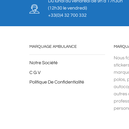
Du lundi au vendredi de 9h à 17h30h
(12h30 le vendredi)
+33(0)4 32 700 332
MARQUAGE AMBULANCE
MARQU
Nous fa
Notre Société
sticker
marqua
C G V
polos, p
Politique De Confidentialité
autocop
autres 
profess
personn