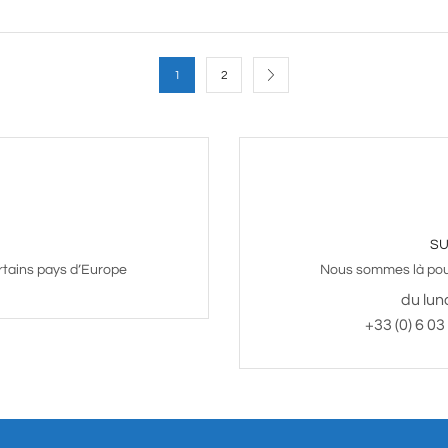
1
2
SU
rtains pays d’Europe
Nous sommes là pour
du lun
+33 (0) 6 03