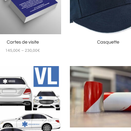
Cartes de visite
Casquette
145,00
€
–
230,00
€