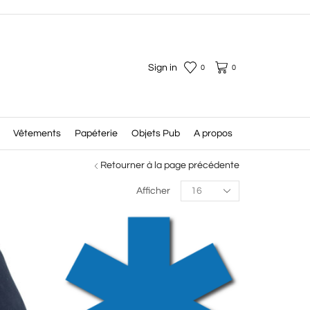
Sign in
0
0
Vêtements
Papéterie
Objets Pub
A propos
Retourner à la page précédente
Products
Afficher
per
page