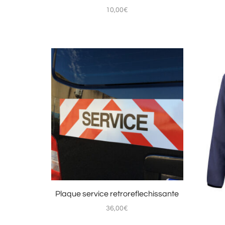
10,00
€
Plaque service retroreflechissante
36,00
€