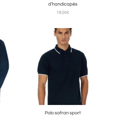
d’handicapés
19,00
€
Polo safran sport