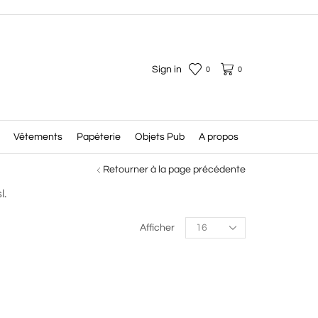
Sign in
0
0
Vêtements
Papéterie
Objets Pub
A propos
Retourner à la page précédente
l.
Products
Afficher
per
page