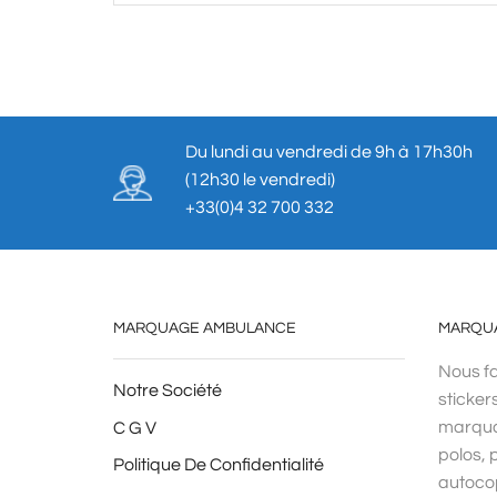
Du lundi au vendredi de 9h à 17h30h
(12h30 le vendredi)
+33(0)4 32 700 332
MARQUAGE AMBULANCE
MARQU
Nous fa
Notre Société
sticker
marqua
C G V
polos, p
Politique De Confidentialité
autocop