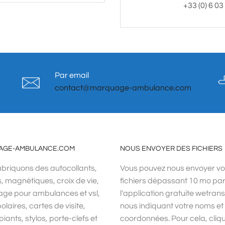
+33 (0) 6 03
Par email
contact@marquage-ambulance.com
AGE-AMBULANCE.COM
NOUS ENVOYER DES FICHIERS
briquons des autocollants,
Vous pouvez nous envoyer v
s, magnétiques, croix de vie,
fichiers dépassant 10 mo pa
ge pour ambulances et vsl,
l'application gratuite wetrans
olaires, cartes de visite,
nous indiquant votre noms et
iants, stylos, porte-clefs et
coordonnées. Pour cela, cliq