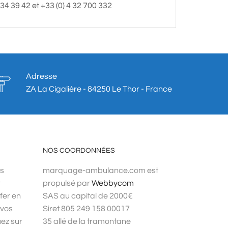
 34 39 42 et +33 (0) 4 32 700 332
Adresse
ZA La Cigalière - 84250 Le Thor - France
NOS COORDONNÉES
os
marquage-ambulance.com est
r
propulsé par
Webbycom
fer en
SAS au capital de 2000€
 vos
Siret 805 249 158 00017
uez sur
35 allé de la tramontane