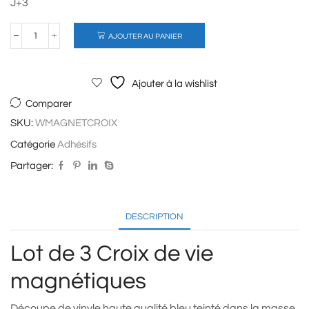
J+3
AJOUTER AU PANIER
quantité
de
3
Croix
Ajouter à la wishlist
de
vie
Comparer
magnétiques
SKU:
WMAGNETCROIX
Catégorie
Adhésifs
Partager:
DESCRIPTION
Lot de 3 Croix de vie
magnétiques
Découpe de vinyle haute qualité bleu teinté dans la masse