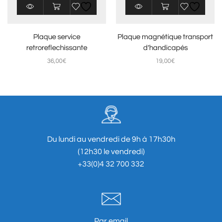
Plaque service
Plaque magnétique transport
retroreflechissante
d’handicapés
36,00
€
19,00
€
Du lundi au vendredi de 9h à 17h30h
(12h30 le vendredi)
+33(0)4 32 700 332
Par email