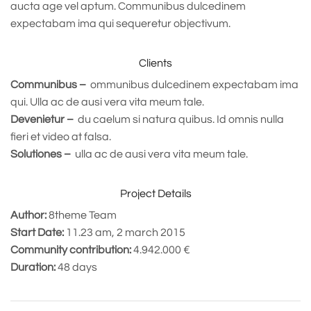
aucta age vel aptum. Communibus dulcedinem
expectabam ima qui sequeretur objectivum.
Clients
Communibus –
ommunibus dulcedinem expectabam ima
qui. Ulla ac de ausi vera vita meum tale.
Devenietur –
du caelum si natura quibus. Id omnis nulla
fieri et video at falsa.
Solutiones –
ulla ac de ausi vera vita meum tale.
Project Details
Author:
8theme Team
Start Date:
11.23 am, 2 march 2015
Community contribution:
4.942.000 €
Duration:
48 days